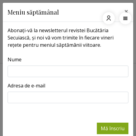
×
Meniu săptămânal
Abonați-vă la newsletterul revistei Bucătăria
Secuiască, și noi vă vom trimite în fiecare vineri
Pagina principală
Etichete
rețete pentru meniul săptămânii viitoare.
Etichete: ou
Nume
Adresa de e-mail
Mlaştină cu
Ecler
- Retete
muşchi la
marginea
pădurii
-
Retete
Mă înscriu
Prăjitură cu
Plăcintă cu