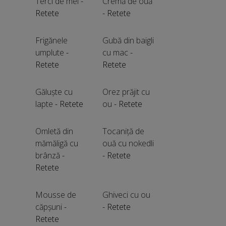
Terci de mei
-
Cremă de ouă
Retete
- Retete
Frigănele
Gubă din baigli
umplute
-
cu mac
-
Retete
Retete
Găluște cu
Orez prăjit cu
lapte
- Retete
ou
- Retete
Omletă din
Tocaniță de
mămăligă cu
ouă cu nokedli
brânză
-
- Retete
Retete
Mousse de
Ghiveci cu ou
căpșuni
-
- Retete
Retete