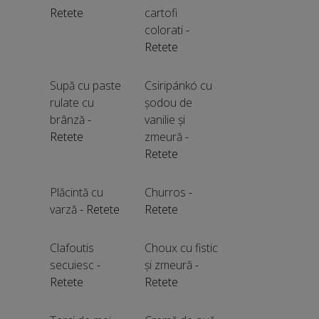
Retete
cartofi
colorati
-
Retete
Supă cu paste
Csiripánkó cu
rulate cu
șodou de
brânză
-
vanilie și
Retete
zmeură
-
Retete
Plăcintă cu
Churros
-
varză
- Retete
Retete
Clafoutis
Choux cu fistic
secuiesc
-
și zmeură
-
Retete
Retete