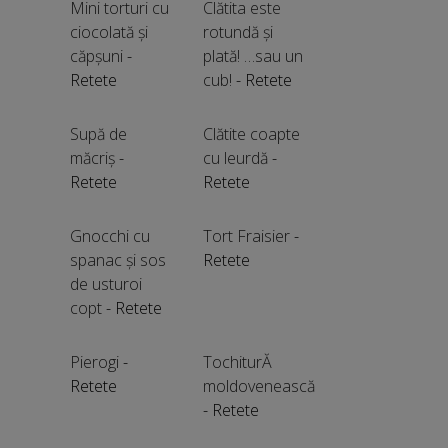
Mini torturi cu
Clătita este
ciocolată și
rotundă și
căpșuni
-
plată! …sau un
Retete
cub!
- Retete
Supă de
Clătite coapte
măcriș
-
cu leurdă
-
Retete
Retete
Gnocchi cu
Tort Fraisier
-
spanac și sos
Retete
de usturoi
copt
- Retete
Pierogi
-
TochiturĂ
Retete
moldovenească
- Retete