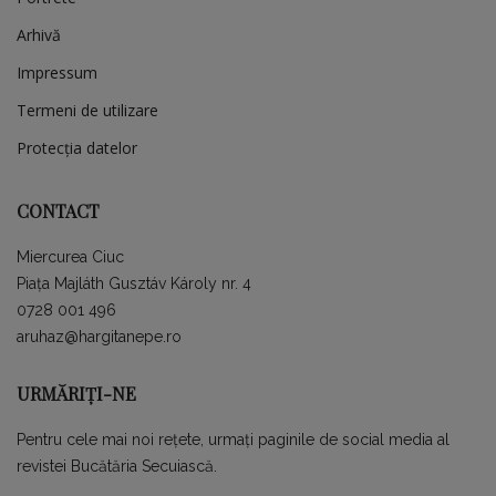
Arhivă
Impressum
Termeni de utilizare
Protecția datelor
CONTACT
Miercurea Ciuc
Piața Majláth Gusztáv Károly nr. 4
0728 001 496
aruhaz@hargitanepe.ro
URMĂRIȚI-NE
Pentru cele mai noi rețete, urmați paginile de social media al
revistei Bucătăria Secuiască.