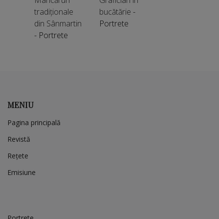
Mâncăruri
Grafician în
tradiționale
bucătărie
-
din Sânmartin
Portrete
- Portrete
MENIU
Pagina principală
Revistă
Rețete
Emisiune
Portrete