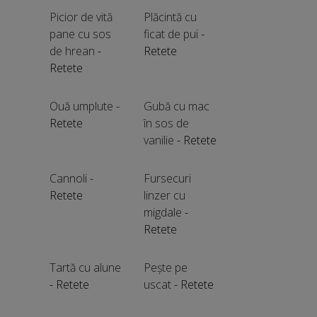
Picior de vită
Plăcintă cu
pane cu sos
ficat de pui
-
de hrean
-
Retete
Retete
Ouă umplute
-
Gubă cu mac
Retete
în sos de
vanilie
- Retete
Cannoli
-
Fursecuri
Retete
linzer cu
migdale
-
Retete
Tartă cu alune
Pește pe
- Retete
uscat
- Retete