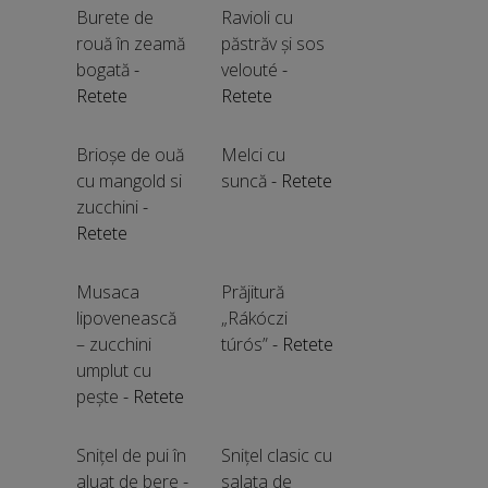
Burete de
Ravioli cu
rouă în zeamă
păstrăv și sos
bogată
-
velouté
-
Retete
Retete
Brioșe de ouă
Melci cu
cu mangold si
suncă
- Retete
zucchini
-
Retete
Musaca
Prăjitură
lipovenească
„Rákóczi
– zucchini
túrós”
- Retete
umplut cu
pește
- Retete
Snițel de pui în
Snițel clasic cu
aluat de bere
-
salata de