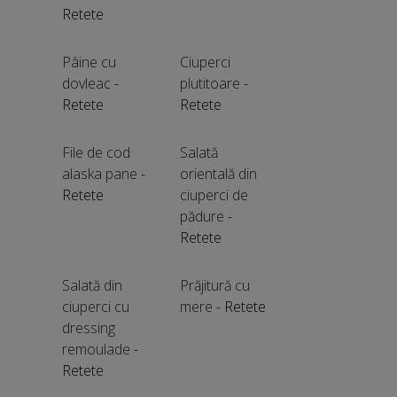
Retete
Pâine cu
Ciuperci
dovleac
-
plutitoare
-
Retete
Retete
File de cod
Salată
alaska pane
-
orientală din
Retete
ciuperci de
pădure
-
Retete
Salată din
Prăjitură cu
ciuperci cu
mere
- Retete
dressing
remoulade
-
Retete