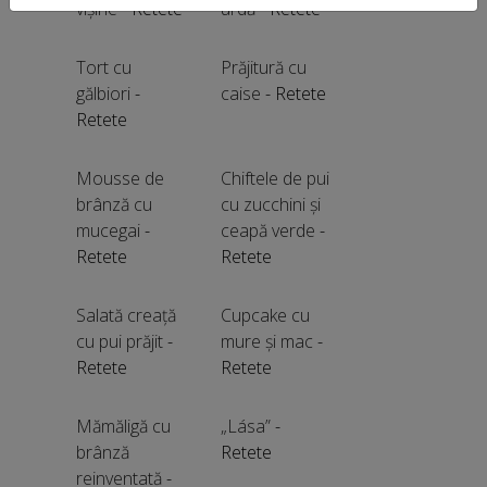
vișine
- Retete
urdă
- Retete
Tort cu
Prăjitură cu
gălbiori
-
caise
- Retete
Retete
Mousse de
Chiftele de pui
brânză cu
cu zucchini și
mucegai
-
ceapă verde
-
Retete
Retete
Salată creață
Cupcake cu
cu pui prăjit
-
mure și mac
-
Retete
Retete
Mămăligă cu
„Lása”
-
brânză
Retete
reinventată
-