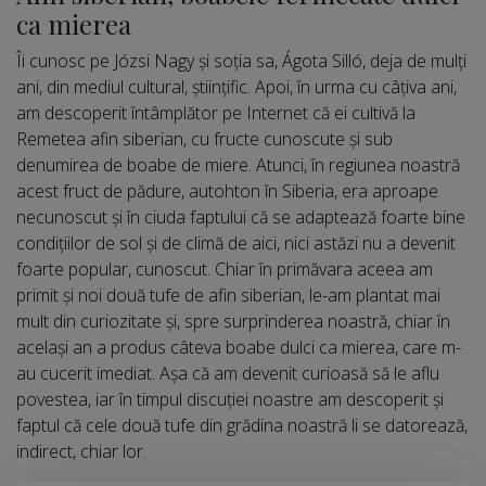
ca mierea
Îi cunosc pe Józsi Nagy și soția sa, Ágota Silló, deja de mulți
ani, din mediul cultural, științific. Apoi, în urma cu câțiva ani,
am descoperit întâmplător pe Internet că ei cultivă la
Remetea afin siberian, cu fructe cunoscute și sub
denumirea de boabe de miere. Atunci, în regiunea noastră
acest fruct de pădure, autohton în Siberia, era aproape
necunoscut și în ciuda faptului că se adaptează foarte bine
condițiilor de sol și de climă de aici, nici astăzi nu a devenit
foarte popular, cunoscut. Chiar în primăvara aceea am
primit și noi două tufe de afin siberian, le-am plantat mai
mult din curiozitate și, spre surprinderea noastră, chiar în
același an a produs câteva boabe dulci ca mierea, care m-
au cucerit imediat. Așa că am devenit curioasă să le aflu
povestea, iar în timpul discuției noastre am descoperit și
faptul că cele două tufe din grădina noastră li se datorează,
indirect, chiar lor.