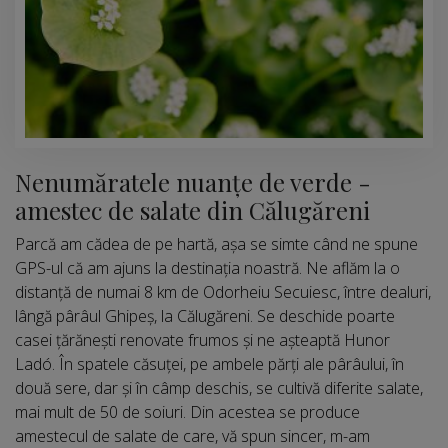
Nenumăratele nuanțe de verde -
amestec de salate din Călugăreni
Parcă am cădea de pe hartă, așa se simte când ne spune
GPS-ul că am ajuns la destinația noastră. Ne aflăm la o
distanță de numai 8 km de Odorheiu Secuiesc, între dealuri,
lângă pârâul Ghipeș, la Călugăreni. Se deschide poarte
casei țărănești renovate frumos și ne așteaptă Hunor
Ladó. În spatele căsuței, pe ambele părți ale pârâului, în
două sere, dar și în câmp deschis, se cultivă diferite salate,
mai mult de 50 de soiuri. Din acestea se produce
amestecul de salate de care, vă spun sincer, m-am