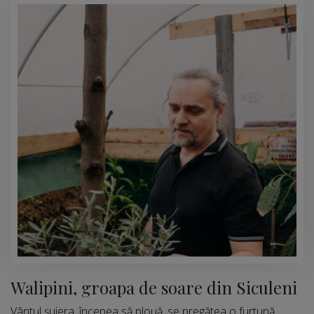
Walipini, groapa de soare din Siculeni
Vântul șuiera, începea să plouă, se pregătea o furtună