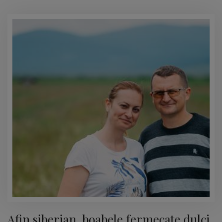
Afin siberian, boabele fermecate dulci