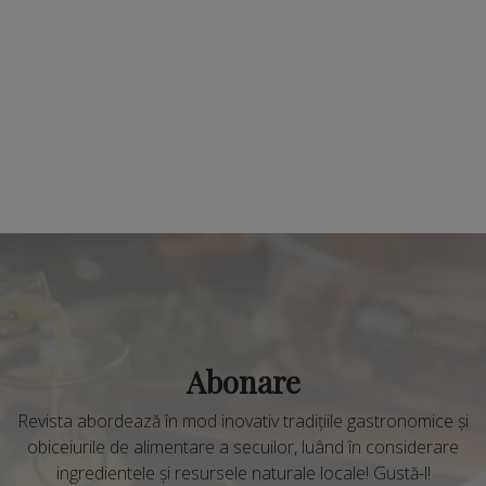
Abonare
Revista abordează în mod inovativ tradițiile gastronomice și
obiceiurile de alimentare a secuilor, luând în considerare
ingredientele și resursele naturale locale! Gustă-l!