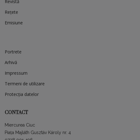
Revistă
Rețete
Emisiune
Portrete
Arhivă
Impressum
Termeni de utilizare
Protecția datelor
CONTACT
Miercurea Ciuc
Piața Majláth Gusztáv Károly nr. 4
0728 001 496