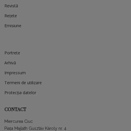
Revistă
Rețete
Emisiune
Portrete
Arhivă
Impressum
Termeni de utilizare
Protecția datelor
CONTACT
Miercurea Ciuc
Piața Majláth Gusztáv Károly nr. 4