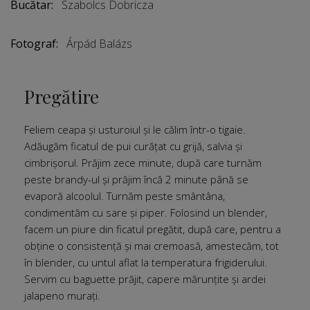
Bucătar:
Szabolcs Dobricza
Fotograf:
Árpád Balázs
Pregătire
Feliem ceapa și usturoiul și le călim într-o tigaie.
Adăugăm ficatul de pui curățat cu grijă, salvia și
cimbrișorul. Prăjim zece minute, după care turnăm
peste brandy-ul și prăjim încă 2 minute până se
evaporă alcoolul. Turnăm peste smântâna,
condimentăm cu sare și piper. Folosind un blender,
facem un piure din ficatul pregătit, după care, pentru a
obține o consistență și mai cremoasă, amestecăm, tot
în blender, cu untul aflat la temperatura frigiderului.
Servim cu baguette prăjit, capere mărunțite și ardei
jalapeno murați.