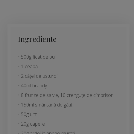
Ingrediente
• 500g ficat de pui
• 1 ceapă
• 2 căței de usturoi
• 40ml brandy
• 8 frunze de salvie, 10 crenguțe de cimbrișor
• 150ml smântână de gătit
• 50g unt
• 20g capere
• 20g ardei jalapeno murați