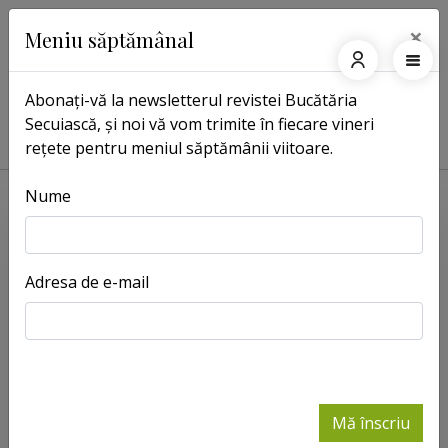
×
Meniu săptămânal
Abonați-vă la newsletterul revistei Bucătăria
Secuiască, și noi vă vom trimite în fiecare vineri
Pagina principală
Rețete
Pate de ficat
rețete pentru meniul săptămânii viitoare.
Nume
Adresa de e-mail
Mă înscriu