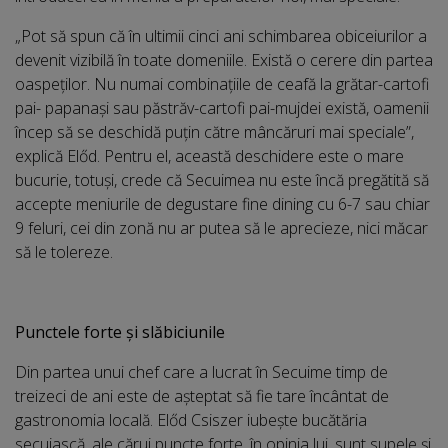
„Pot să spun că în ultimii cinci ani schimbarea obiceiurilor a
devenit vizibilă în toate domeniile. Există o cerere din partea
oaspeților. Nu numai combinațiile de ceafă la grătar-cartofi
pai- papanași sau păstrăv-cartofi pai-mujdei există, oamenii
încep să se deschidă puțin către mâncăruri mai speciale”,
explică Előd. Pentru el, această deschidere este o mare
bucurie, totuși, crede că Secuimea nu este încă pregătită să
accepte meniurile de degustare fine dining cu 6-7 sau chiar
9 feluri, cei din zonă nu ar putea să le aprecieze, nici măcar
să le tolereze.
Punctele forte și slăbiciunile
Din partea unui chef care a lucrat în Secuime timp de
treizeci de ani este de așteptat să fie tare încântat de
gastronomia locală. Előd Csiszer iubește bucătăria
secuiască, ale cărui puncte forte, în opinia lui, sunt supele și