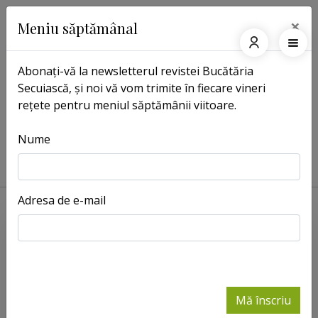
×
Meniu săptămânal
Abonați-vă la newsletterul revistei Bucătăria
Secuiască, și noi vă vom trimite în fiecare vineri
Pagina principală
Revista
rețete pentru meniul săptămânii viitoare.
Mese festive cu 20 de ani de
experiență
Nume
2023-04-11
Adresa de e-mail
Mă înscriu