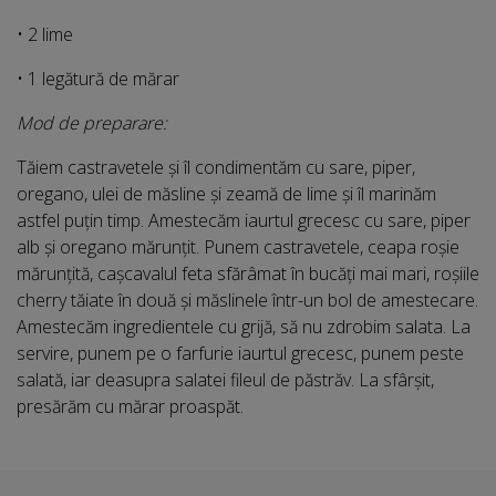
• 2 lime
• 1 legătură de mărar
Mod de preparare:
Tăiem castravetele și îl condimentăm cu sare, piper,
oregano, ulei de măsline și zeamă de lime și îl marinăm
astfel puțin timp. Amestecăm iaurtul grecesc cu sare, piper
alb și oregano mărunțit. Punem castravetele, ceapa roșie
mărunțită, cașcavalul feta sfărâmat în bucăți mai mari, roșiile
cherry tăiate în două și măslinele într-un bol de amestecare.
Amestecăm ingredientele cu grijă, să nu zdrobim salata. La
servire, punem pe o farfurie iaurtul grecesc, punem peste
salată, iar deasupra salatei fileul de păstrăv. La sfârșit,
presărăm cu mărar proaspăt.