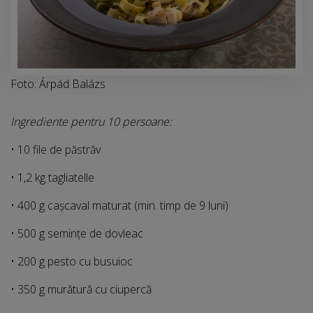
Foto: Árpád Balázs
Ingrediente pentru 10 persoane:
• 10 file de păstrăv
• 1,2 kg tagliatelle
• 400 g cașcaval maturat (min. timp de 9 luni)
• 500 g semințe de dovleac
• 200 g pesto cu busuioc
• 350 g murătură cu ciupercă