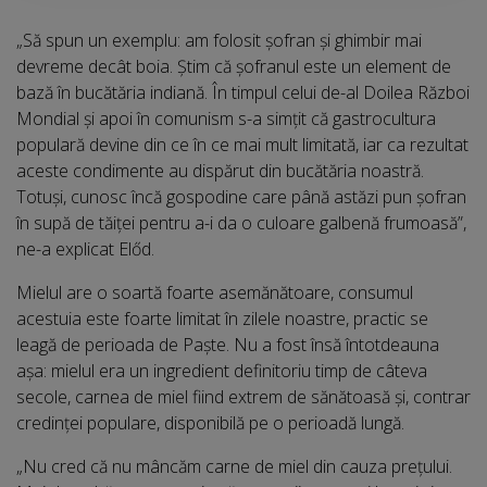
„Să spun un exemplu: am folosit șofran și ghimbir mai
devreme decât boia. Ştim că șofranul este un element de
bază în bucătăria indiană. În timpul celui de-al Doilea Război
Mondial și apoi în comunism s-a simțit că gastrocultura
populară devine din ce în ce mai mult limitată, iar ca rezultat
aceste condimente au dispărut din bucătăria noastră.
Totuși, cunosc încă gospodine care până astăzi pun șofran
în supă de tăiței pentru a-i da o culoare galbenă frumoasă”,
ne-a explicat Előd.
Mielul are o soartă foarte asemănătoare, consumul
acestuia este foarte limitat în zilele noastre, practic se
leagă de perioada de Paște. Nu a fost însă întotdeauna
așa: mielul era un ingredient definitoriu timp de câteva
secole, carnea de miel fiind extrem de sănătoasă şi, contrar
credinței populare, disponibilă pe o perioadă lungă.
„Nu cred că nu mâncăm carne de miel din cauza prețului.