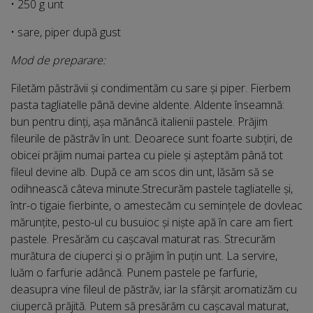
• 250 g unt
• sare, piper după gust
Mod de preparare:
Filetăm păstrăvii și condimentăm cu sare și piper. Fierbem
pasta tagliatelle până devine aldente. Aldente înseamnă:
bun pentru dinți, așa mănâncă italienii pastele. Prăjim
fileurile de păstrăv în unt. Deoarece sunt foarte subțiri, de
obicei prăjim numai partea cu piele și așteptăm până tot
fileul devine alb. După ce am scos din unt, lăsăm să se
odihnească câteva minute.Strecurăm pastele tagliatelle și,
într-o tigaie fierbinte, o amestecăm cu semințele de dovleac
mărunțite, pesto-ul cu busuioc și niște apă în care am fiert
pastele. Presărăm cu cașcaval maturat ras. Strecurăm
murătura de ciuperci și o prăjim în puțin unt. La servire,
luăm o farfurie adâncă. Punem pastele pe farfurie,
deasupra vine fileul de păstrăv, iar la sfârșit aromatizăm cu
ciupercă prăjită. Putem să presărăm cu cașcaval maturat,