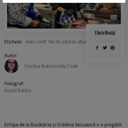
Distribuiți
Etichete:
miel confit
file de păstrăv afumat
tagliatelle
Autor:
Orsolya Bukovinszky-Csáki
Fotograf:
Árpád Balázs
Echipa de la Bucătăria și Grădina Secuiască s-a pregătit