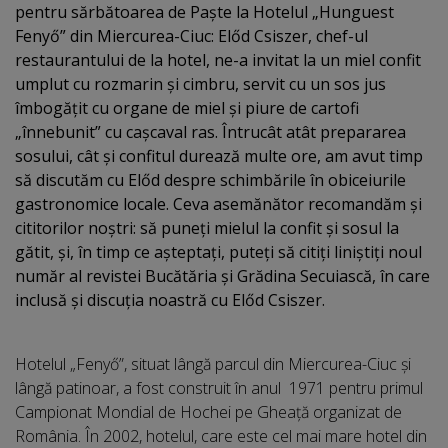
pentru sărbătoarea de Paște la Hotelul „Hunguest
Fenyő” din Miercurea-Ciuc: Előd Csiszer, chef-ul
restaurantului de la hotel, ne-a invitat la un miel confit
umplut cu rozmarin și cimbru, servit cu un sos jus
îmbogățit cu organe de miel și piure de cartofi
„înnebunit” cu cașcaval ras. Întrucât atât prepararea
sosului, cât și confitul durează multe ore, am avut timp
să discutăm cu Előd despre schimbările în obiceiurile
gastronomice locale. Ceva asemănător recomandăm și
cititorilor noștri: să puneți mielul la confit și sosul la
gătit, şi, în timp ce așteptați, puteți să citiți liniștiți noul
număr al revistei Bucătăria și Grădina Secuiască, în care
inclusă și discuția noastră cu Előd Csiszer.
Hotelul „Fenyő”, situat lângă parcul din Miercurea-Ciuc și
lângă patinoar, a fost construit în anul 1971 pentru primul
Campionat Mondial de Hochei pe Gheaţă organizat de
România. În 2002, hotelul, care este cel mai mare hotel din