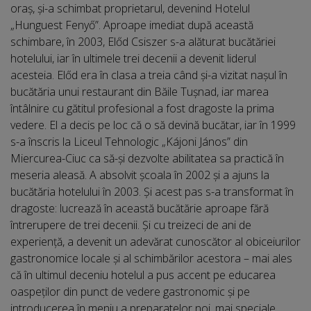
oraș, și-a schimbat proprietarul, devenind Hotelul
„Hunguest Fenyő”. Aproape imediat după această
schimbare, în 2003, Előd Csiszer s-a alăturat bucătăriei
hotelului, iar în ultimele trei decenii a devenit liderul
acesteia. Előd era în clasa a treia când şi-a vizitat nașul în
bucătăria unui restaurant din Băile Tușnad, iar marea
întâlnire cu gătitul profesional a fost dragoste la prima
vedere. El a decis pe loc că o să devină bucătar, iar în 1999
s-a înscris la Liceul Tehnologic „Kájoni János” din
Miercurea-Ciuc ca să-şi dezvolte abilitatea sa practică în
meseria aleasă. A absolvit școala în 2002 şi a ajuns la
bucătăria hotelului în 2003. Și acest pas s-a transformat în
dragoste: lucrează în această bucătărie aproape fără
întrerupere de trei decenii. Și cu treizeci de ani de
experiență, a devenit un adevărat cunoscător al obiceiurilor
gastronomice locale și al schimbărilor acestora – mai ales
că în ultimul deceniu hotelul a pus accent pe educarea
oaspeților din punct de vedere gastronomic și pe
introducerea în meniu a preparatelor noi, mai speciale.