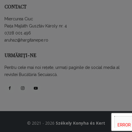
CONTACT
Miercurea Ciuc
Piața Majláth Gusztáv Károly nr. 4
0728 001 496
aruhaz@hargitanepe.ro
URMĂRIȚI-NE
Pentru cele mai noi rețete, urmați paginile de social media al
revistei Bucătăria Secuiască.
© 2021 - 2026
Székely Konyha és Kert