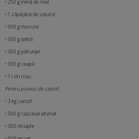
• 250 g inimă de miel
• 1 căpățână de usturoi
• 500 g morcovi
• 500 g țelină
• 300 g pătrunjel
• 300 g ceapă
• 1 l vin roșu
Pentru piureul de cartofi:
• 3 kg cartofi
• 500 g cașcaval afumat
• 300 ml lapte
• 500 ml unt