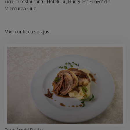
lucru în restaurantul Hotelului „Hunguest Fenyő” din
Miercurea-Ciuc.
Miel confit cu sos jus
Foto: Árpád Balázs