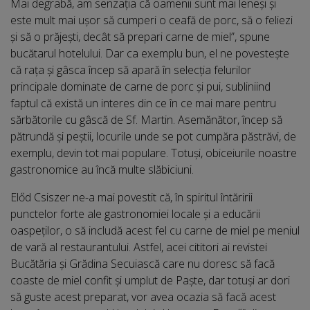
Mai degrabă, am senzația că oamenii sunt mai leneși şi
este mult mai ușor să cumperi o ceafă de porc, să o feliezi
și să o prăjești, decât să prepari carne de miel”, spune
bucătarul hotelului. Dar ca exemplu bun, el ne povestește
că rața și gâsca încep să apară în selecția felurilor
principale dominate de carne de porc și pui, subliniind
faptul că există un interes din ce în ce mai mare pentru
sărbătorile cu gâscă de Sf. Martin. Asemănător, încep să
pătrundă și peștii, locurile unde se pot cumpăra păstrăvi, de
exemplu, devin tot mai populare. Totuși, obiceiurile noastre
gastronomice au încă multe slăbiciuni.
Előd Csiszer ne-a mai povestit că, în spiritul întăririi
punctelor forte ale gastronomiei locale și a educării
oaspeților, o să includă acest fel cu carne de miel pe meniul
de vară al restaurantului. Astfel, acei cititori ai revistei
Bucătăria și Grădina Secuiască care nu doresc să facă
coaste de miel confit și umplut de Paște, dar totuși ar dori
să guste acest preparat, vor avea ocazia să facă acest