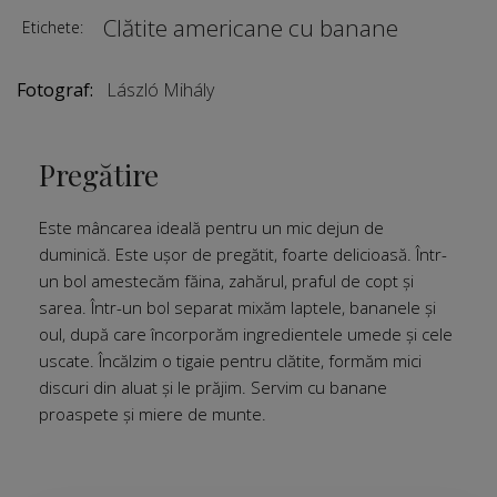
Clătite americane cu banane
Etichete:
Fotograf:
László Mihály
Pregătire
Este mâncarea ideală pentru un mic dejun de
duminică. Este ușor de pregătit, foarte delicioasă. Într-
un bol amestecăm făina, zahărul, praful de copt și
sarea. Într-un bol separat mixăm laptele, bananele și
oul, după care încorporăm ingredientele umede și cele
uscate. Încălzim o tigaie pentru clătite, formăm mici
discuri din aluat și le prăjim. Servim cu banane
proaspete și miere de munte.