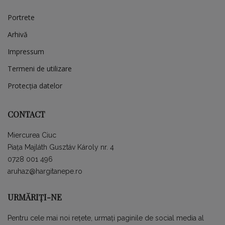
Portrete
Arhivă
Impressum
Termeni de utilizare
Protecția datelor
CONTACT
Miercurea Ciuc
Piața Majláth Gusztáv Károly nr. 4
0728 001 496
aruhaz@hargitanepe.ro
URMĂRIȚI-NE
Pentru cele mai noi rețete, urmați paginile de social media al