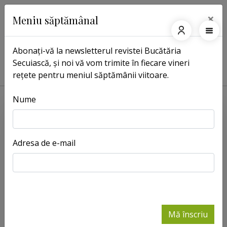
×
Meniu săptămânal
Abonați-vă la newsletterul revistei Bucătăria
Secuiască, și noi vă vom trimite în fiecare vineri
Pagina principală
Rețete
Clătite americane cu banane
rețete pentru meniul săptămânii viitoare.
Nume
Adresa de e-mail
Mă înscriu