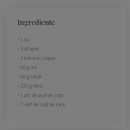
Ingrediente
• 1 ou
• 3 dl lapte
• 2 banane coapte
• 60 g unt
• 60 g zahăr
• 220 g făină
• 1 plic de praf de copt
• 1 vârf de cuțit de sare