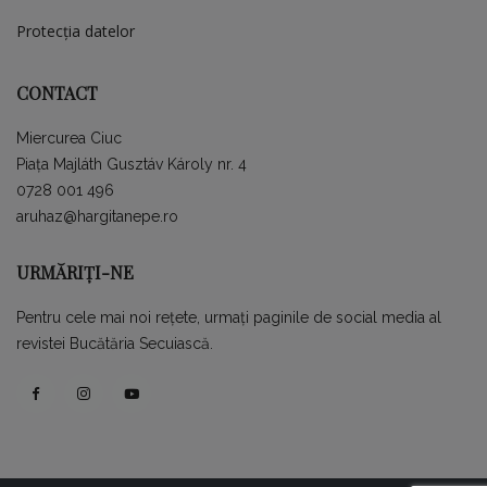
Protecția datelor
CONTACT
Miercurea Ciuc
Piața Majláth Gusztáv Károly nr. 4
0728 001 496
aruhaz@hargitanepe.ro
URMĂRIȚI-NE
Pentru cele mai noi rețete, urmați paginile de social media al
revistei Bucătăria Secuiască.