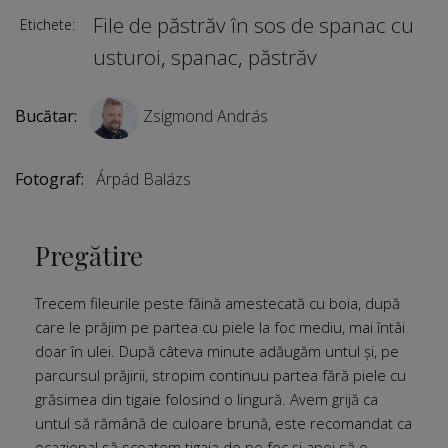
File de păstrăv în sos de spanac cu
Etichete:
usturoi
,
spanac
,
păstrăv
Bucătar:
Zsigmond András
Fotograf:
Árpád Balázs
Pregătire
Trecem fileurile peste făină amestecată cu boia, după
care le prăjim pe partea cu piele la foc mediu, mai întâi
doar în ulei. După câteva minute adăugăm untul și, pe
parcursul prăjirii, stropim continuu partea fără piele cu
grăsimea din tigaie folosind o lingură. Avem grijă ca
untul să rămână de culoare brună, este recomandat ca
ocazional să scoatem tigaia de pe foc și apoi să o