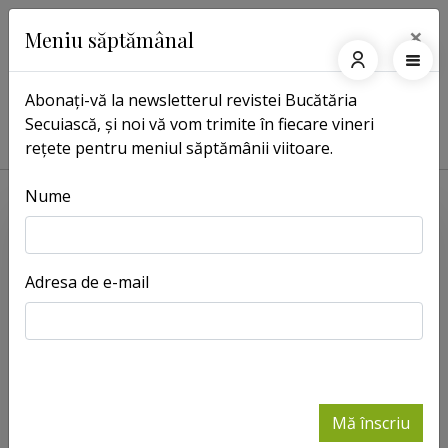
×
Meniu săptămânal
Abonați-vă la newsletterul revistei Bucătăria
Secuiască, și noi vă vom trimite în fiecare vineri
Pagina principală
Rețete
File de păstrăv în sos de spanac cu usturoi
rețete pentru meniul săptămânii viitoare.
Nume
Adresa de e-mail
Mă înscriu