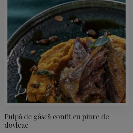
Pulpă de gâscă confit cu piure de
dovleac