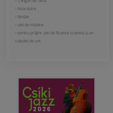
• 2 linguri de făină
• boia dulce
• lămâie
• ulei de măsline
• pentru prăjire: ulei de floarea soarelui și un
cubuleț de unt