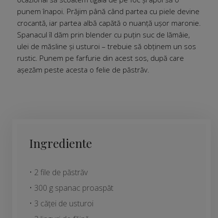
punem înapoi. Prăjim până când partea cu piele devine
crocantă, iar partea albă capătă o nuanță ușor maronie.
Spanacul îl dăm prin blender cu puțin suc de lămâie,
ulei de măsline și usturoi – trebuie să obținem un sos
rustic. Punem pe farfurie din acest sos, după care
așezăm peste acesta o felie de păstrăv.
Ingrediente
• 2 file de păstrăv
• 300 g spanac proaspăt
• 3 căței de usturoi