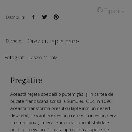
Tipărire
Distribuiți:
Orez cu lapte pane
Etichete:
Fotograf:
László Mihály
Pregătire
Această rețetă specială o putem găsi și în cartea de
bucate franciscană scrisă la Șumuleu-Ciuc, în 1690.
Aceasta transformă orezul cu lapte într-un desert
deosebit, crocant la exterior, cremos în interior, servit
cu smântână și miere. Punem la înmuiat stafidele
pentru câteva ore în atâta apă cât să acopere. Le