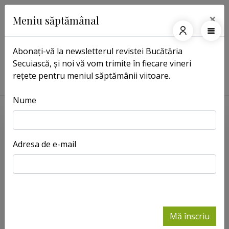
×
Meniu săptămânal
Abonați-vă la newsletterul revistei Bucătăria
Secuiască, și noi vă vom trimite în fiecare vineri
Pagina principală
Rețete
rețete pentru meniul săptămânii viitoare.
Orez cu lapte pane – rețetă inspirată de cartea Mâncarea franciscanilor
Nume
Adresa de e-mail
Mă înscriu