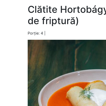
Clătite Hortobágy
de friptură)
Porție: 4 |