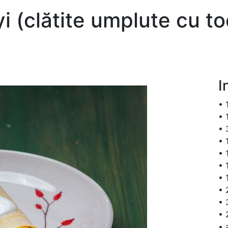
i (clătite umplute cu to
I
• 
• 
• 
• 
• 
• 
• 
• 
• 
• 
• 