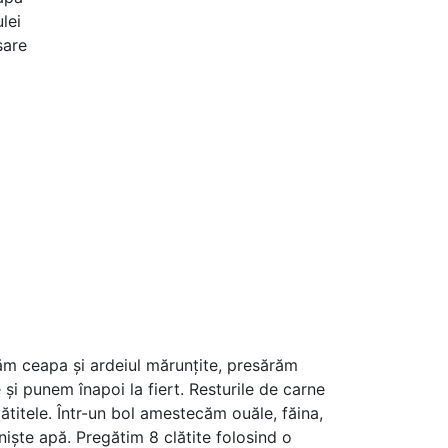
ulei
sare
găm ceapa și ardeiul mărunțite, presărăm
i punem înapoi la fiert. Resturile de carne
ătitele. Într-un bol amestecăm ouăle, făina,
iște apă. Pregătim 8 clătite folosind o