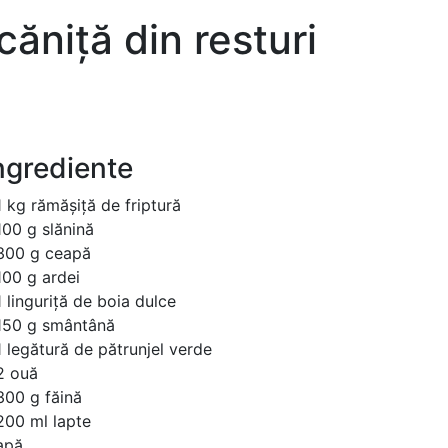
căniță din resturi
ngrediente
1 kg rămășiță de friptură
100 g slănină
300 g ceapă
100 g ardei
1 linguriță de boia dulce
150 g smântână
1 legătură de pătrunjel verde
2 ouă
300 g făină
200 ml lapte
apă