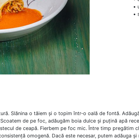
• 
• 
tură. Slănina o tăiem și o topim într-o oală de fontă. Adău
Scoatem de pe foc, adăugăm boia dulce și puțină apă rece ș
stecul de ceapă. Fierbem pe foc mic. Între timp pregătim cl
o consistență omogenă. Dacă este necesar, putem adăuga și n