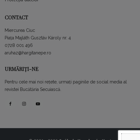
CONTACT
Miercurea Ciuc
Piața Majláth Gusztáv Károly nr. 4
0728 001 496
aruhaz@hargitanepe.ro
URMĂRIȚI-NE
Pentru cele mai noi rețete, urmați paginile de social media al
revistei Bucătăria Secuiască.