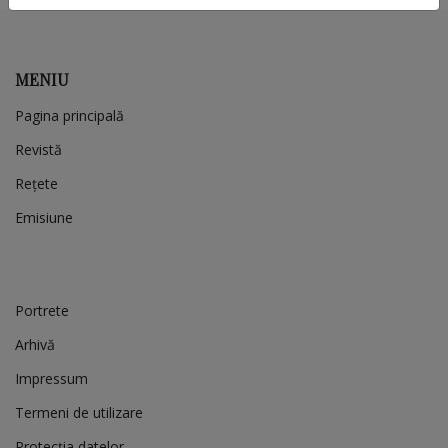
MENIU
Pagina principală
Revistă
Rețete
Emisiune
Portrete
Arhivă
Impressum
Termeni de utilizare
Protecția datelor