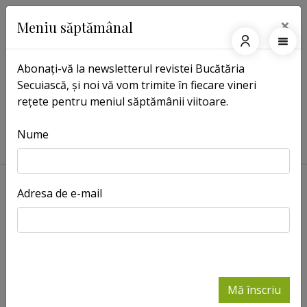
×
Meniu săptămânal
Abonați-vă la newsletterul revistei Bucătăria
Secuiască, și noi vă vom trimite în fiecare vineri
Pagina principală
Etichete
rețete pentru meniul săptămânii viitoare.
Etichete: Varza secuiasca cu marar
si miel
Nume
Adresa de e-mail
Varza
secuiasca cu
marar si miel
-
Retete
Mă înscriu